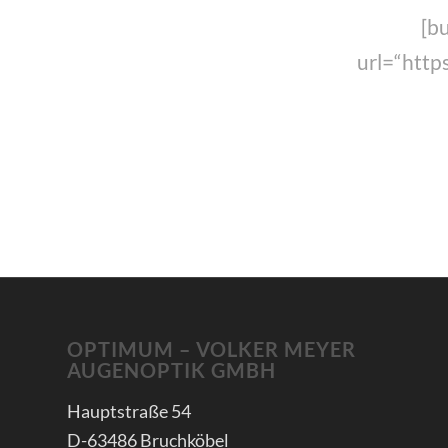
[b
url=“http
OPTIMUM – VOLKER MEYER
AUGENOPTIK GMBH
Hauptstraße 54
D-63486 Bruchköbel