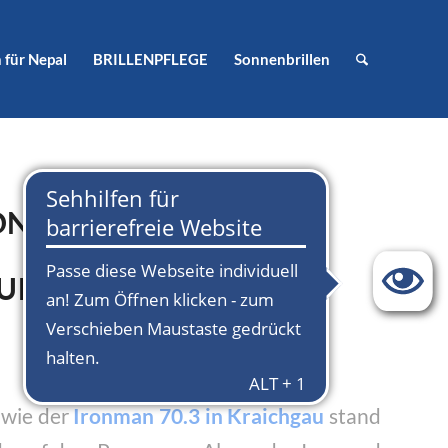
 für Nepal
BRILLENPFLEGE
Sonnenbrillen
ON
RUDY PROJECT
owie der
Ironman 70.3 in Kraichgau
stand