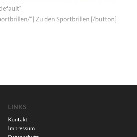
default“
tbrillen/“] Zu den Sportbrillen [/button]
LINKS
Kontakt
Impressum
Datenschutz