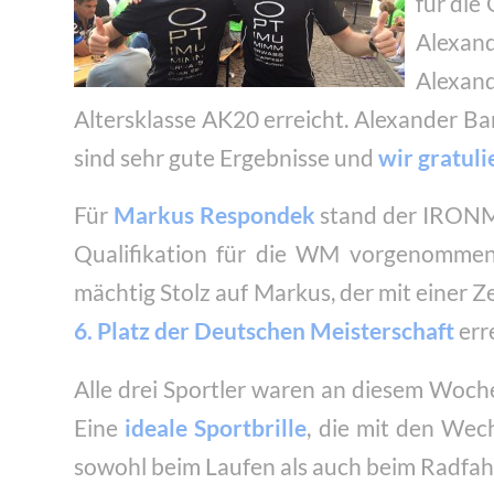
für di
Alexand
Alexand
Altersklasse AK20 erreicht. Alexander Ba
sind sehr gute Ergebnisse und
wir gratuli
Für
Markus Respondek
stand der IRONMA
Qualifikation für die WM vorgenommen h
mächtig Stolz auf Markus, der mit einer 
6. Platz der Deutschen Meisterschaft
err
Alle drei Sportler waren an diesem Woc
Eine
ideale Sportbrille
, die mit den Wech
sowohl beim Laufen als auch beim Radfah