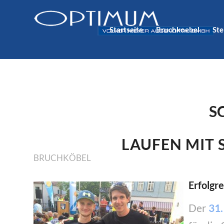
Startseite
Bruchkoebel
Ste
S
LAUFEN MIT 
BRUCHKÖBEL
Erfolgr
Der
31