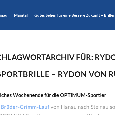
inau
Maintal
Gutes Sehen für eine Bessere Zukunft – Brillen
CHLAGWORTARCHIV FÜR:
RYD
SPORTBRILLE – RYDON VON 
eiches Wochenende für die OPTIMUM-Sportler
. Brüder-Grimm-Lauf
von Hanau nach Steinau s