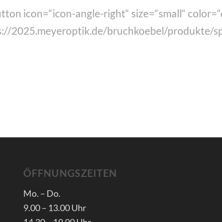
utton icon=“icon-angle-right“ size=“small“ color=“
s://2025.meyeroptik.de/bruchkoebel/produkte/spor
ÖFFNUNGSZEITEN
Mo. – Do.
9.00 – 13.00 Uhr
14.30 – 19.00 Uhr