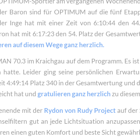
e OPTIMUM-Sportler am vergangenen Wochenende
er Baron sind für OPTIMUM auf die fünf Etapp
er Inge hat mit einer Zeit von 6:10:44 den 44.
ron hat mit 6:17:23 den 54. Platz der Gesamtwert
eren auf diesem Wege ganz herzlich.
N 70.3 im Kraichgau auf dem Programm. Es ist e
atte. Leider ging seine persönlichen Erwartun
Zeit 4:49:14 Platz 340 in der Gesamtwertung und 
eicht hat und
gratulieren ganz herzlich
zu diesem 
henende mit der
Rydon von Rudy Project
auf der 
selfiltern gut an jede Lichtsituation anzupassen
ren einen guten Komfort und beste Sicht gewährle