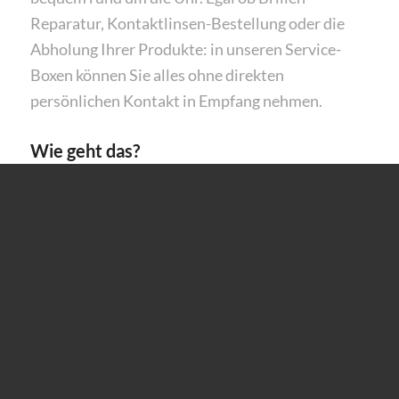
Reparatur, Kontaktlinsen-Bestellung oder die
Abholung Ihrer Produkte: in unseren Service-
Boxen können Sie alles ohne direkten
persönlichen Kontakt in Empfang nehmen.
Wie geht das?
Kontaktieren Sie uns telefonisch (06663-
96170) oder per Mail
(info.steinau@meyeroptik.de)
Wir sprechen den Ablauf mit Ihnen ab
Sie erhalten einen Öffnungscode und können
Ihre Sachen bringen oder holen.
Unsere Servicebox befindet sich direkt unter
unserem Briefkasten, an der linken Seite unserer