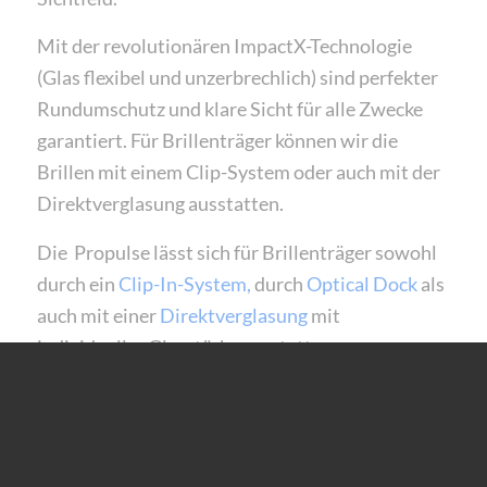
Mit der revolutionären ImpactX-Technologie
(Glas flexibel und unzerbrechlich) sind perfekter
Rundumschutz und klare Sicht für alle Zwecke
garantiert. Für Brillenträger können wir die
Brillen mit einem Clip-System oder auch mit der
Direktverglasung ausstatten.
Die Propulse lässt sich für Brillenträger sowohl
durch ein
Clip-In-System,
durch
Optical Dock
als
auch mit einer
Direktverglasung
mit
individueller Glasstärke ausstatten.
mehr Sportbrillen