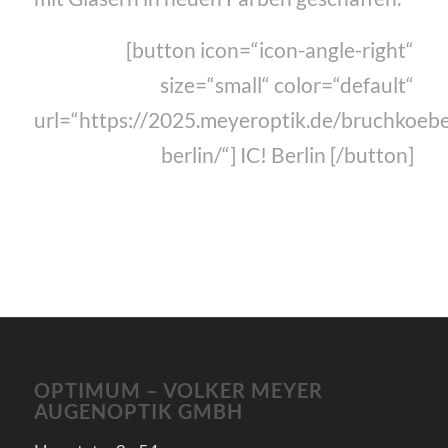
[button icon=“icon-angle-right“
size=“small“ color=“default“
url=“https://2025.meyeroptik.de/bruchkoebe
berlin/“] IC! Berlin [/button]
OPTIMUM – VOLKER MEYER
AUGENOPTIK GMBH