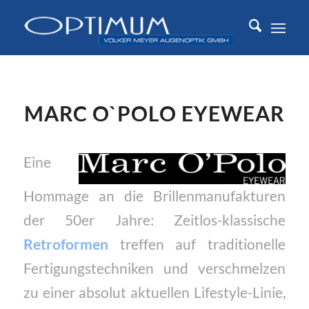
MARC O`POLO EYEWEAR
Eine
Hommage an die Brillenmanufakturen
der 50er Jahre: Zeitlos-klassische
Retroformen
treffen auf traditionelle
Fertigungstechniken und verschmelzen
zu einer absolut aktuellen Lifestyle-Linie,