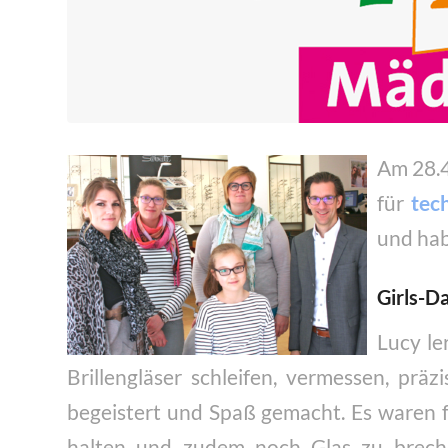
Am 28.4
für
tec
und hab
Girls-D
Lucy le
Brillengläser schleifen, vermessen, pr
begeistert und Spaß gemacht. Es waren 
halten und zudem noch Glas zu brechen.