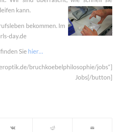
leifen kann.
Berufsleben bekommen. Im
rls-day.de
finden Sie
hier…
yeroptik.de/bruchkoebelphilosophie/jobs“]
Jobs[/button]