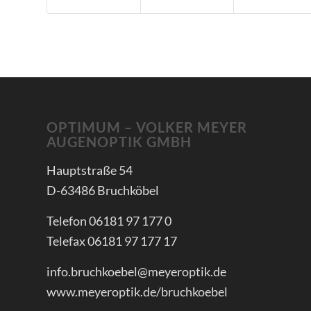
OPTIMUM – VOLKER MEYER
AUGENOPTIK GMBH
Hauptstraße 54
D-63486 Bruchköbel
Telefon 06181 97 177 0
Telefax 06181 97 177 17
info.bruchkoebel@meyeroptik.de
www.meyeroptik.de/bruchkoebel