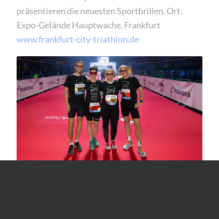
präsentieren die neuesten Sportbrillen. Ort:
Expo-Gelände Hauptwache, Frankfurt
www.frankfurt-city-triathlon.de
FRANKFURT MARATHON
MALL
Fr. 27.10. – 29.10.2023