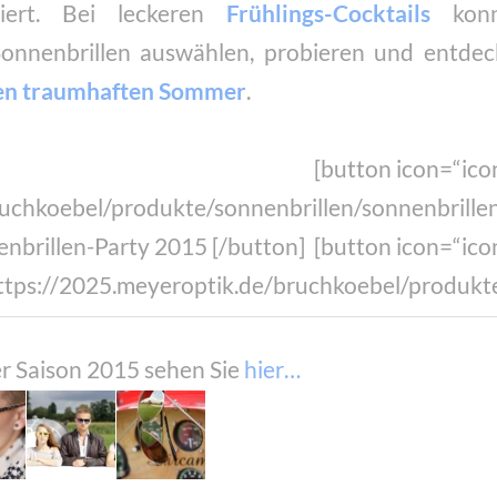
tiert. Bei leckeren
Frühlings-Cocktails
konn
Sonnenbrillen auswählen, probieren und entde
einen traumhaften Sommer
.
[button icon=“icon
uchkoebel/produkte/sonnenbrillen/sonnenbrillen-
nbrillen-Party 2015 [/button] [button icon=“icon
ttps://2025.meyeroptik.de/bruchkoebel/produkte/
er Saison 2015 sehen Sie
hier…