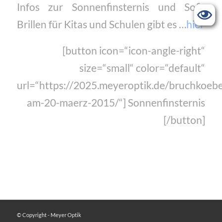
Infos zur Sonnenfinsternis und Sofi-
Brillen für Kitas und Schulen gibt es …
hier
[button icon=“icon-angle-right“
size=“small“ color=“default“
url=“https://2025.meyeroptik.de/bruchkoebe
am-20-maerz-2015/“] Sonnenfinsternis
[/button]
© Copyright - Meyer Optik