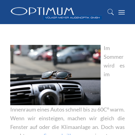
Im
Sommer
wird es
im
Innenraum eines Autos schnell bis zu 60C° warm.
Wenn wir einsteigen, machen wir gleich die
Fenster auf oder die Klimaanlage an. Doch was