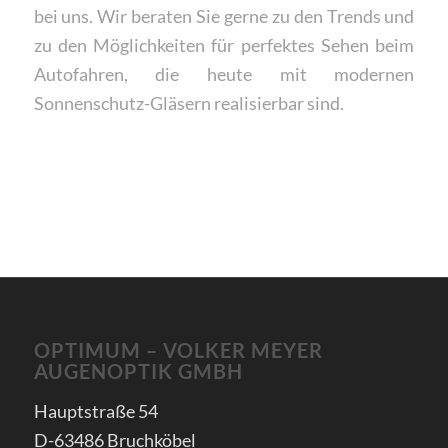
bei uns. Wir beraten Sie gerne zu den Trends und
zu den Möglichkeiten für perfektes Sehen beim
Autofahren, die heute mit modernen
Sonnenschutz-Gläsern realisierbar sind.
Sonnenbrillen
OPTIMUM – VOLKER MEYER
AUGENOPTIK GMBH
Hauptstraße 54
D-63486 Bruchköbel