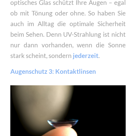
optisches Glas schützt Ihre Augen – egal
ob mit Tönung oder ohne. So haben Sie
auch im Alltag die optimale Sicherheit
beim Sehen. Denn UV-Strahlung ist nicht
nur dann vorhanden, wenn die Sonne
stark scheint, sondern
jederzeit
.
Augenschutz 3:
Kontaktlinsen