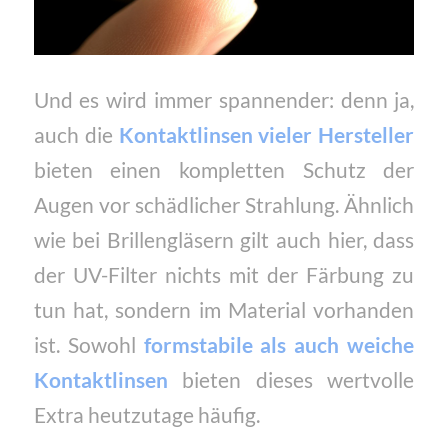
Und es wird immer spannender: denn ja,
auch die
Kontaktlinsen vieler Hersteller
bieten einen kompletten Schutz der
Augen vor schädlicher Strahlung. Ähnlich
wie bei Brillengläsern gilt auch hier, dass
der UV-Filter nichts mit der Färbung zu
tun hat, sondern im Material vorhanden
ist. Sowohl
formstabile als auch weiche
Kontaktlinsen
bieten dieses wertvolle
Extra heutzutage häufig.