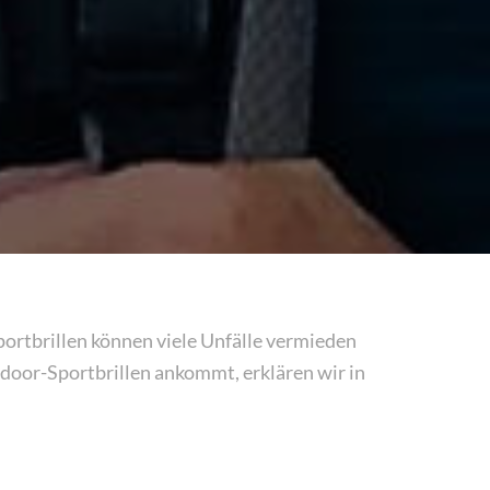
portbrillen können viele Unfälle vermieden
utdoor-Sportbrillen ankommt, erklären wir in