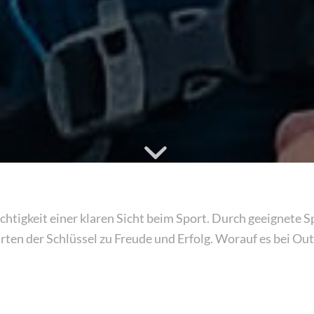
chtigkeit einer klaren Sicht beim Sport. Durch geeignete S
tarten der Schlüssel zu Freude und Erfolg. Worauf es bei O