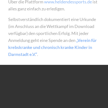
Über die Plattform
www.heldendessports.de
ist
alles ganz einfach zu erledigen.
Selbstverständlich dokumentiert eine Urkunde
(im Anschluss an die Wettkampf im Download
verfügbar) den sportlichen Erfolg. Mit jeder
Anmeldung geht eine Spende an den
„
Verein für
krebskranke und chronisch kranke Kinder in
Darmstadt e.V.“
.
20 kostenlose Startplätze von OPTIMUM
Wenn Sie Interesse haben, am 46.
Oberrodenbacher Silvesterlauf teilzunehmen,
und im OPTIMUM-Team starten möchten,
schreiben Sie uns eine Mail an
info.bruchkoebel@meyeroptik.de
. Wir melden