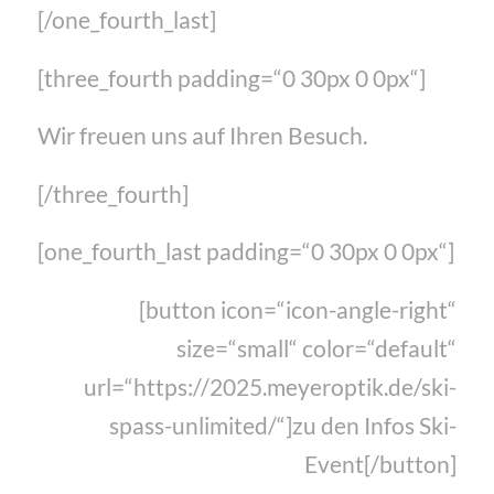
[/one_fourth_last]
[three_fourth padding=“0 30px 0 0px“]
Wir freuen uns auf Ihren Besuch.
[/three_fourth]
[one_fourth_last padding=“0 30px 0 0px“]
[button icon=“icon-angle-right“
size=“small“ color=“default“
url=“https://2025.meyeroptik.de/ski-
spass-unlimited/“]zu den Infos Ski-
Event[/button]