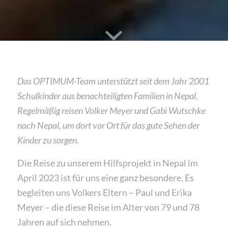
Das OPTIMUM-Team unterstützt seit dem Jahr 2001
Schulkinder aus benachteiligten Familien in Nepal.
Regelmäßig reisen Volker Meyer und Gabi Wutschke
nach Nepal, um dort vor Ort für das gute Sehen der
Kinder zu sorgen.
Die Reise zu unserem Hilfsprojekt in Nepal im
April 2023 ist für uns eine ganz besondere. Es
begleiten uns Volkers Eltern – Paul und Erika
Meyer – die diese Reise im Alter von 79 und 78
Jahren auf sich nehmen.